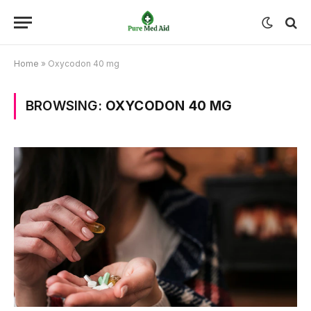
Home
»
Oxycodon 40 mg
BROWSING:
OXYCODON 40 MG